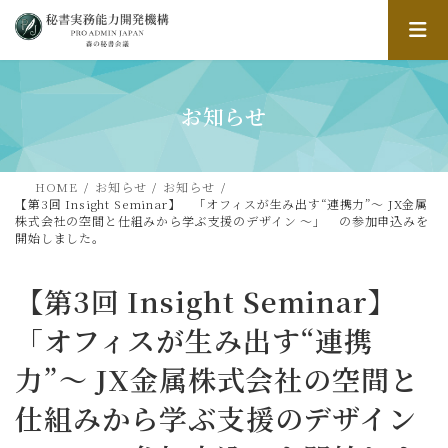
コ
ナ
ン
ビ
テ
ゲ
ン
ー
ツ
シ
へ
ョ
お知らせ
ス
ン
キ
に
ッ
移
HOME
お知らせ
お知らせ
プ
動
【第3回 Insight Seminar】 「オフィスが生み出す“連携力”〜 JX金属
株式会社の空間と仕組みから学ぶ支援のデザイン 〜」 の参加申込みを
開始しました。
【第3回 Insight Seminar】
「オフィスが生み出す“連携
力”〜 JX金属株式会社の空間と
仕組みから学ぶ支援のデザイン