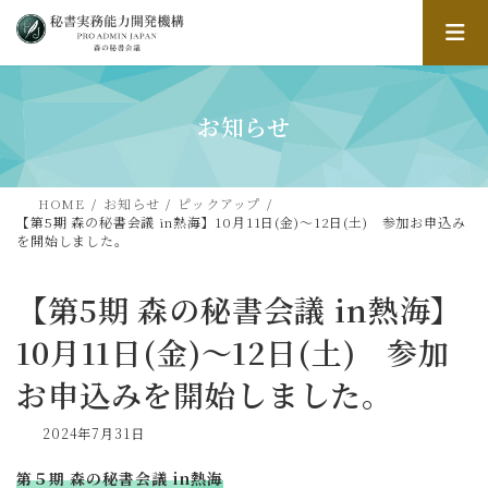
コ
ナ
ン
ビ
テ
ゲ
ン
ー
ツ
シ
へ
ョ
お知らせ
ス
ン
キ
に
ッ
移
HOME
お知らせ
ピックアップ
プ
動
【第5期 森の秘書会議 in熱海】10月11日(金)～12日(土) 参加お申込み
を開始しました。
【第5期 森の秘書会議 in熱海】
10月11日(金)～12日(土) 参加
お申込みを開始しました。
2024年7月31日
第５期 森の秘書会議 in
熱海